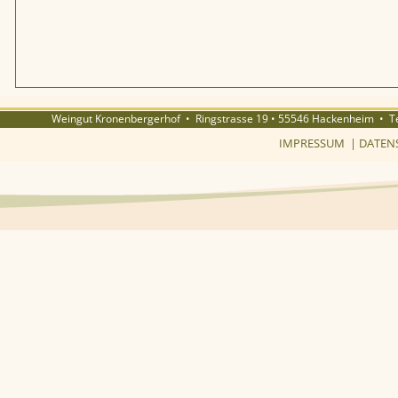
Weingut Kronenbergerhof • Ringstrasse 19 • 55546 Hackenheim • Tel
IMPRESSUM
|
DATEN